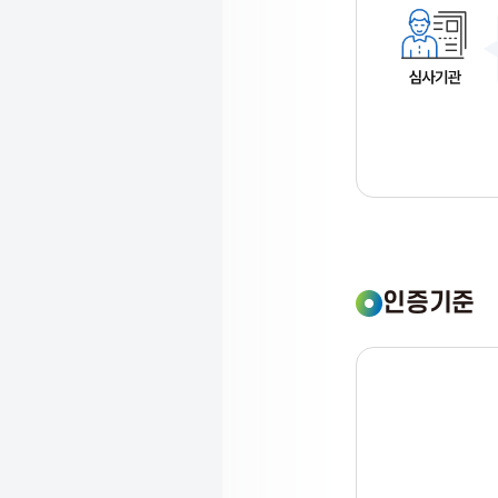
C
T
P
r
인증기준
o
m
o