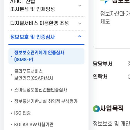
정보보
AI·ICT 산업
보
조사분석 및 인재양성
정보자산과 개
제도
디지털서비스 이용환경 조성
통
정보보호 및 인증심사
신
정보보호관리체계 인증심사
(ISMS-P)
담당부서
진
클라우드서비스
연락처
보안인증(CSAP)심사
흥
스마트정보통신건물인증심사
정보통신기반시설 취약점 분석평가
협
사업목적
ISO 인증
회
정보보호 및 개인
KOLAS SW시험기관