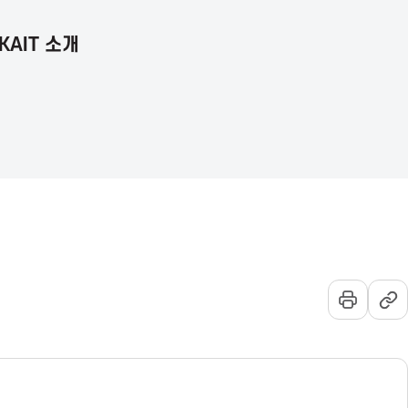
KAIT 소개
언
통
전
어
합
체
선
검
메
택
색
뉴
열
기