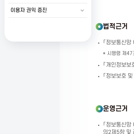
이용자 권익 증진
K
법적근거
o
「정보통신망 
r
* 시행령 제47
「개인정보보호
e
「정보보호 및
a
운영근거
A
「정보통신망 
의2제5항 및