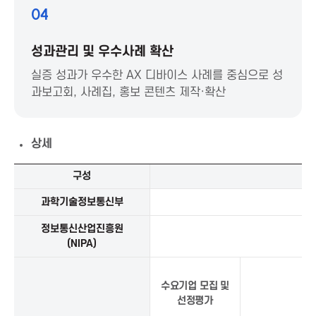
T
04
P
성과관리 및 우수사례 확산
실증 성과가 우수한 AX 디바이스 사례를 중심으로 성
r
과보고회, 사례집, 홍보 콘텐츠 제작·확산
o
상세
m
국
구성
o
산
A
과학기술정보통신부
•
I
t
정보통신산업진흥원
반
(NIPA)
도
i
체
기
수요기업 모집 및
o
반
선정평가
A