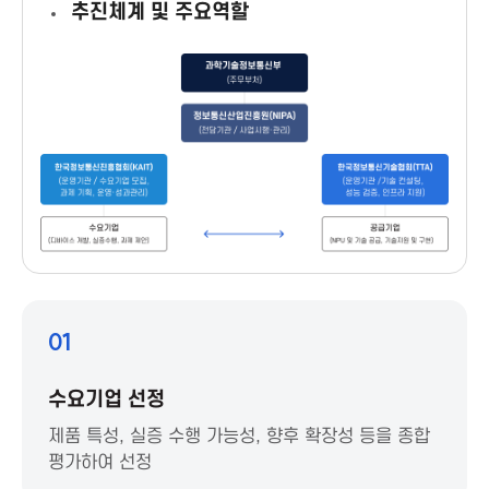
추진체계 및 주요역할
a
A
s
s
o
c
01
i
수요기업 선정
a
제품 특성, 실증 수행 가능성, 향후 확장성 등을 종합
평가하여 선정