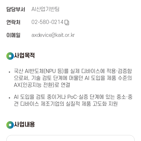
신
AI산업기반팀
담당부서
02-580-0214
연락처
진
복
사
axdevice@kait.or.kr
이메일
흥
하
기
사업목적
협
국산 AI반도체(NPU 등)를 실제 디바이스에 적용·검증함
회
으로써, 기술 검토 단계에 머물던 AI 도입을 제품 수준의
AX(인공지능 전환)로 연결
K
AI 도입을 검토 중이거나 PoC·실증 단계에 있는 중소·중
o
견 디바이스 제조기업의 실질적 제품 고도화 지원
r
사업내용
e