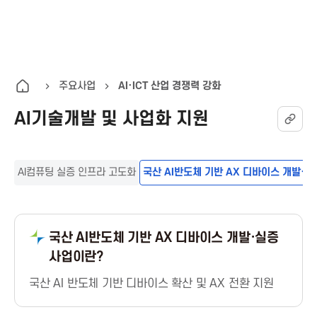
K
통
전
A
합
체
검
메
I
색
뉴
주요사업
AI·ICT 산업 경쟁력 강화
열
AI기술개발 및 사업화 지원
T
기
한
AI컴퓨팅 실증 인프라 고도화
국산 AI반도체 기반 AX 디바이스 개발·실
국
정
국산 AI반도체 기반 AX 디바이스 개발·실증
사업이란?
보
국산 AI 반도체 기반 디바이스 확산 및 AX 전환 지원
통