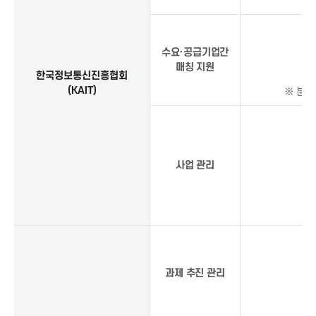
X
n
디
바
수요·공급기업간
이
매칭 지원
스
한국정보통신진흥협회
개
(KAIT)
※ 분야
발
,
실
증
사
사업 관리
업
내
용
상
세
과제 추진 관리