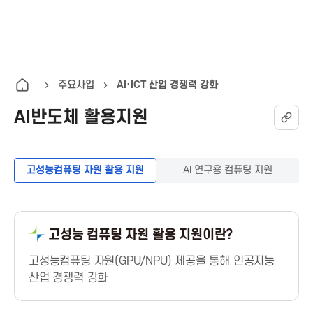
K
통
전
A
합
체
검
메
I
색
뉴
주요사업
AI·ICT 산업 경쟁력 강화
열
AI반도체 활용지원
T
기
한
고성능컴퓨팅 자원 활용 지원
AI 연구용 컴퓨팅 지원
국
정
고성능 컴퓨팅 자원 활용 지원이란?
보
고성능컴퓨팅 자원(GPU/NPU) 제공을 통해 인공지능
산업 경쟁력 강화
통