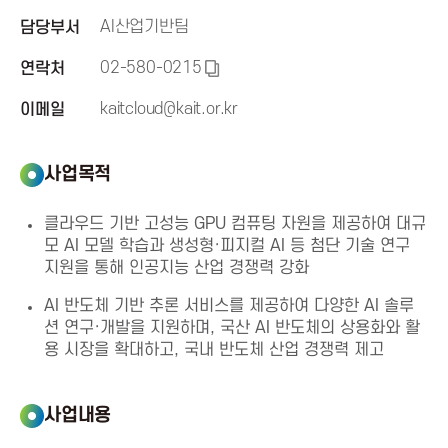
신
AI산업기반팀
담당부서
02-580-0215
연락처
진
복
사
kaitcloud@kait.or.kr
이메일
흥
하
기
사업목적
협
클라우드 기반 고성능 GPU 컴퓨팅 자원을 제공하여 대규
회
모 AI 모델 학습과 생성형·피지컬 AI 등 첨단 기술 연구
지원을 통해 인공지능 산업 경쟁력 강화
K
AI 반도체 기반 추론 서비스를 제공하여 다양한 AI 솔루
션 연구·개발을 지원하며, 국산 AI 반도체의 상용화와 활
o
용 시장을 확대하고, 국내 반도체 산업 경쟁력 제고
r
사업내용
e