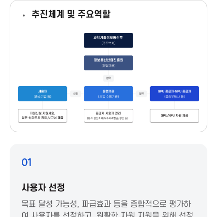
추진체계 및 주요역할
a
A
s
s
o
c
01
i
사용자 선정
a
목표 달성 가능성, 파급효과 등을 종합적으로 평가하
여 사용자를 선정하고, 원활한 자원 지원을 위해 선정