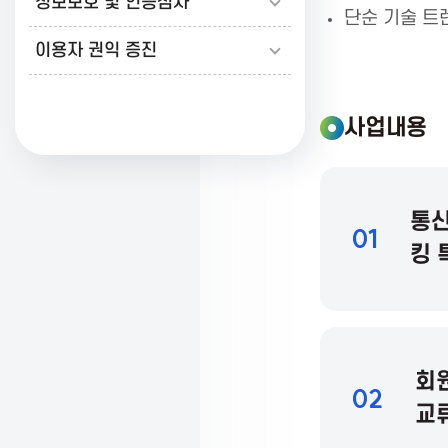
정보보호 및 인증심사
단순 기술 트렌
K
이용자 권익 증진
o
사업내용
r
통신
01
e
킹 
a
A
회원
02
교