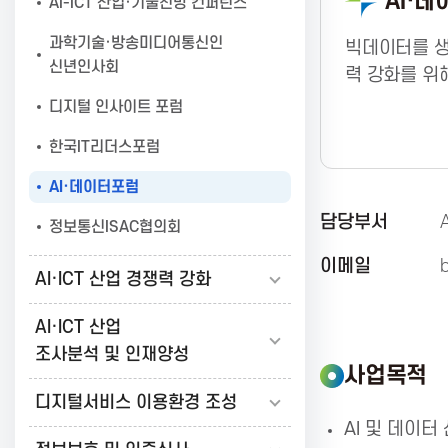
AI·
AI-ICT 산업·기술전망 컨퍼런스
보
과학기술·방송미디어통신인
빅데이터를 생
신년인사회
력 강화를 위
통
디지털 인사이트 포럼
한국IT리더스포럼
신
AI·데이터포럼
담당부서
진
정보통신ISAC협의회
이메일
AI·ICT 산업 경쟁력 강화
흥
AI·ICT 산업
조사분석 및 인재양성
협
사업목적
디지털서비스 이용환경 조성
회
AI 및 데이터