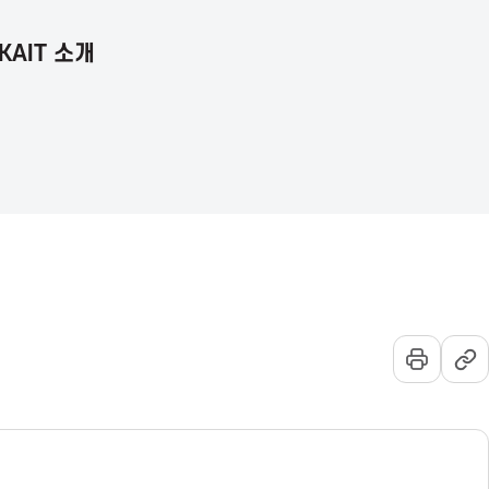
KAIT 소개
언
통
전
어
합
체
선
검
메
택
색
뉴
열
기