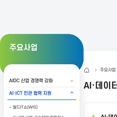
K
A
I
주요사업
T
주요사업
한
AIDC 산업 경쟁력 강화
AI·데이
국
AI·ICT 민관 협력 지원
정
월드IT쇼(WIS)