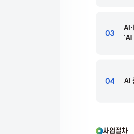
s
s
AI
03
o
'A
c
i
04
AI
a
t
사업절차