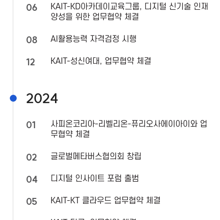
t
06
KAIT-KD아카데이교육그룹, 디지털 신기술 인재
양성을 위한 업무협약 체결
i
08
AI활용능력 자격검정 시행
o
12
KAIT-성신여대, 업무협약 체결
n
2024
f
o
01
사피온코리아-리벨리온-퓨리오사에이아이와 업
무협약 체결
r
02
글로벌메타버스협의회 창립
I
04
디지털 인사이트 포럼 출범
C
05
KAIT-KT 클라우드 업무협약 체결