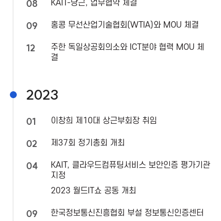
08
T
KAIT-당근, 업무협약 체결
09
홍콩 무선산업기술협회(WTIA)와 MOU 체결
P
12
주한 독일상공회의소와 ICT분야 협력 MOU 체
r
결
o
2023
m
01
이창희 제10대 상근부회장 취임
o
02
제37회 정기총회 개최
t
04
KAIT, 클라우드컴퓨팅서비스 보안인증 평가기관
지정
i
2023 월드IT쇼 공동 개최
o
09
한국정보통신진흥협회 부설 정보통신인증센터