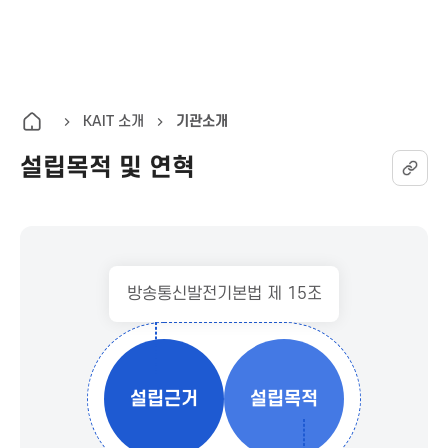
K
통
전
A
합
체
검
메
I
색
뉴
KAIT 소개
기관소개
열
설립목적 및 연혁
T
기
한
국
방송통신발전기본법 제 15조
정
보
설립근거
설립목적
통