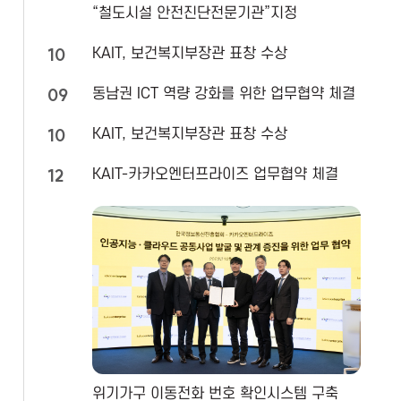
“철도시설 안전진단전문기관”지정
n
10
KAIT, 보건복지부장관 표창 수상
09
동남권 ICT 역량 강화를 위한 업무협약 체결
10
KAIT, 보건복지부장관 표창 수상
12
KAIT-카카오엔터프라이즈 업무협약 체결
위기가구 이동전화 번호 확인시스템 구축