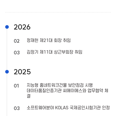
a
A
2026
s
02
정재헌 제21대 회장 취임
s
03
김정기 제11대 상근부회장 취임
o
2025
c
01
지능형 홈네트워크건물 보안점검 시행
i
데이터품질인증기관 씨에이에스와 업무협약 체
결
a
03
소프트웨어분야 KOLAS 국제공인시험기관 인정