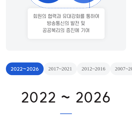
신
회원의 협력과 유대강화를 통하여
진
방송통신의 발전 및
공공복리의 증진에 기여
흥
협
회
2022~2026
2017~2021
2012~2016
2007~2
K
2022 ~ 2026
o
r
e