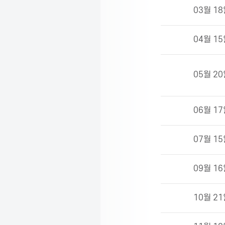
i
주
03월 1
제
o
04월 1
n
05월 2
f
06월 1
o
07월 1
r
09월 1
10월 2
I