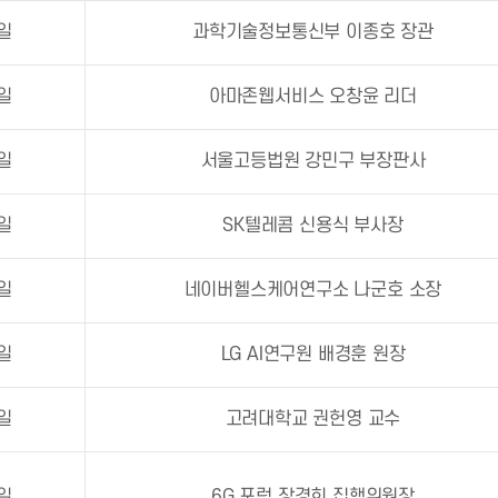
1일
과학기술정보통신부 이종호 장관
1일
아마존웹서비스 오창윤 리더
8일
서울고등법원 강민구 부장판사
6일
SK텔레콤 신용식 부사장
0일
네이버헬스케어연구소 나군호 소장
8일
LG AI연구원 배경훈 원장
9일
고려대학교 권헌영 교수
7일
6G 포럼 장경희 집행위원장