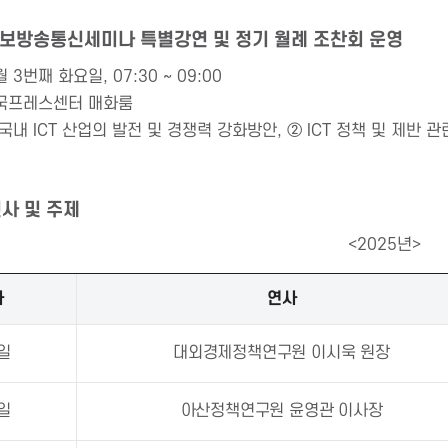
정보방송통신세미나 특별강연 및 정기 월례 조찬회 운영
 3번째 화요일, 07:30 ~ 09:00
한국프레스센터 매화룸
 국내 ICT 산업의 발전 및 경쟁력 강화방안, ② ICT 정책 및 제반 
연사 및 주제
<2025년>
자
연사
1일
대외경제정책연구원 이시욱 원장
8일
아산정책연구원 윤영관 이사장