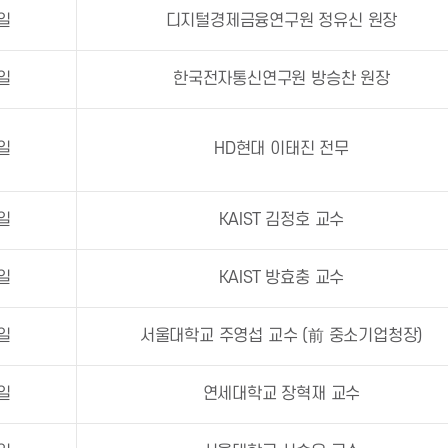
8일
디지털경제금융연구원 정유신 원장
5일
한국전자통신연구원 방승찬 원장
0일
HD현대 이태진 전무
7일
KAIST 김정호 교수
5일
KAIST 방효충 교수
6일
서울대학교 주영섭 교수 (前 중소기업청장)
1일
연세대학교 장혁재 교수