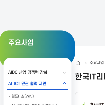
K
A
I
주요사업
T
주요사업
한
AIDC 산업 경쟁력 강화
한국IT
국
AI·ICT 민관 협력 지원
정
월드IT쇼(WIS)