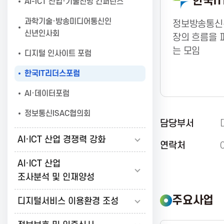
한국I
AI-ICT 산업·기술전망 컨퍼런스
보
과학기술·방송미디어통신인
정보방송통신분
신년인사회
장의 흐름을 
통
는 모임
디지털 인사이트 포럼
한국IT리더스포럼
신
AI·데이터포럼
진
정보통신ISAC협의회
담당부서
AI·ICT 산업 경쟁력 강화
연락처
흥
AI·ICT 산업
조사분석 및 인재양성
협
주요사업
디지털서비스 이용환경 조성
회