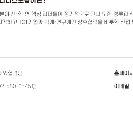
T리더스포럼이란?
야 산·학·연 핵심 리더들이 정기적으로 만나 오랜 경륜과 
파악하고, ICT기업과 학계·연구계간 상호협력을 비롯한 산업 
대외협력팀
홈페이
02-580-0545
이메일
복
사
하
기