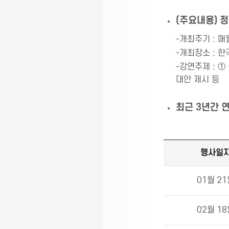
s
(주요내용) 
s
-개최주기 : 매월
-개최장소 : 
o
-강연주제 : ①
대안 제시 등
c
최근 3년간 
i
2
행사일
0
a
2
5
01월 2
년
t
연
02월 1
사
및