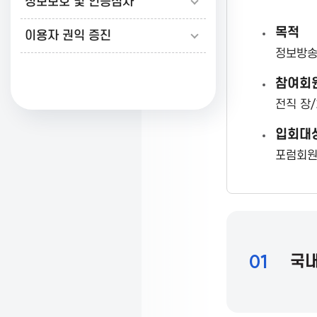
정보보호 및 인증심사
K
목적
이용자 권익 증진
정보방송
o
참여회
전직 장
r
입회대
포럼회원
e
a
01
국내
A