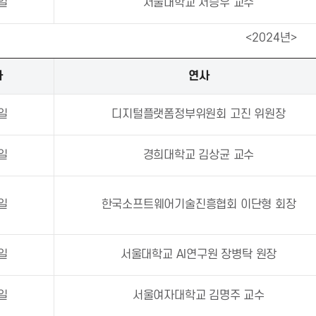
8일
서울대학교 서승우 교수
<2024년>
자
연사
6일
디지털플랫폼정부위원회 고진 위원장
0일
경희대학교 김상균 교수
9일
한국소프트웨어기술진흥협회 이단형 회장
8일
서울대학교 AI연구원 장병탁 원장
6일
서울여자대학교 김명주 교수