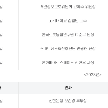
0일
개인정보보호위원회 고학수 위원장
8일
고려대학교 김법민 교수
4일
한국로봇융합연구원 여준구 원장
5일
스마트제조혁신추진단 안광현 단장
9일
한화에어로스페이스 신현우 사장
<2023년>
자
연사
7일
신한은행 오건영 부부장