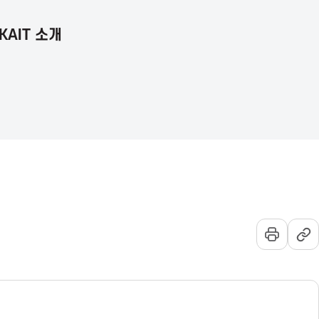
KAIT 소개
언
통
전
어
합
체
선
검
메
택
색
뉴
열
기