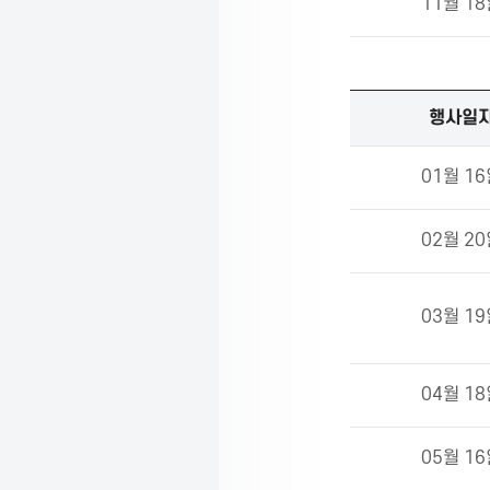
11월 1
C
T
2
행사일
0
2
P
4
01월 1
년
연
r
02월 2
사
및
주
o
03월 1
제
m
04월 1
o
05월 1