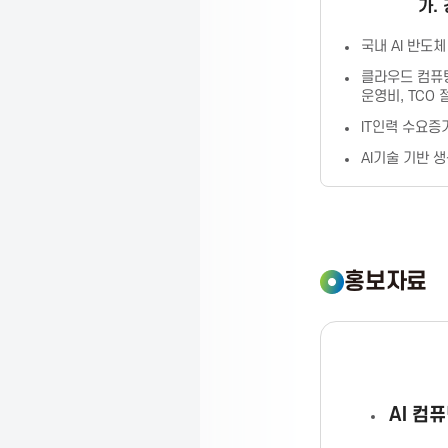
가.
C
국내 AI 반도
클라우드 컴퓨
T
운영비, TCO 
IT인력 수요증
P
AI기술 기반 
r
홍보자료
o
m
AI 컴
o