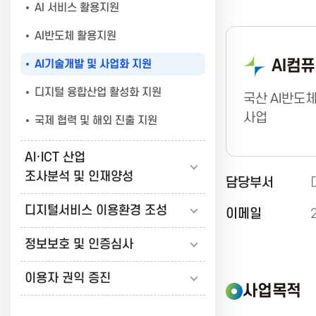
AI 서비스 활용지원
보
AI반도체 활용지원
AI컴
AI기술개발 및 사업화 지원
통
디지털 융합산업 활성화 지원
국산 AI반도
신
사업
국제 협력 및 해외 진출 지원
AI·ICT 산업
진
조사분석 및 인재양성
담당부서
흥
디지털서비스 이용환경 조성
이메일
정보보호 및 인증심사
협
이용자 권익 증진
사업목적
회