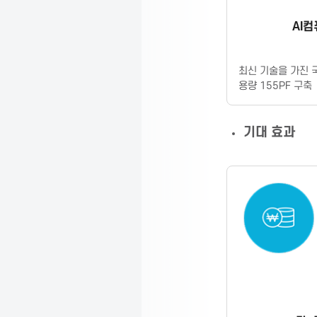
i
AI
o
최신 기술을 가진 
용량 155PF 구축
n
기대 효과
f
o
r
I