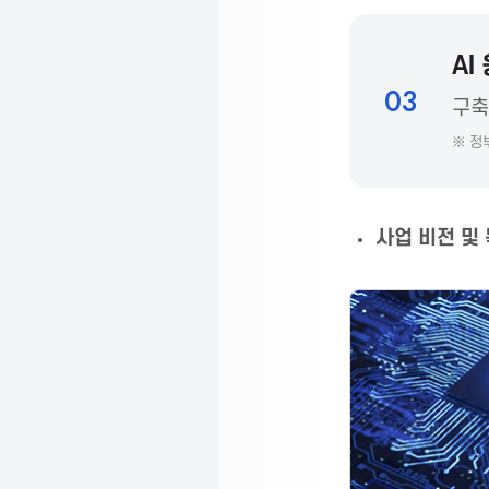
s
s
AI
03
구축
o
※ 정
c
사업 비전 및
i
a
t