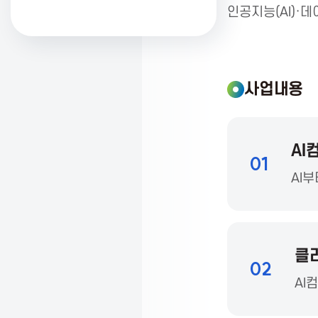
인공지능(AI)·
K
o
사업내용
r
AI
01
e
AI부
a
클
A
02
AI