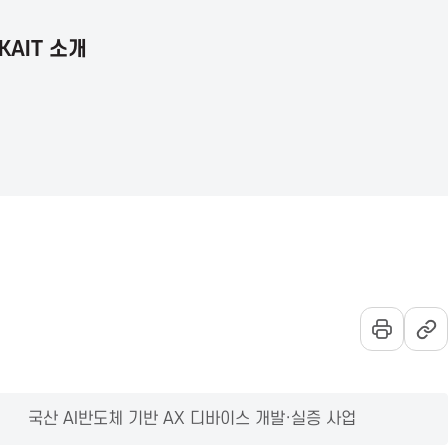
KAIT 소개
언
통
전
어
합
체
선
검
메
택
색
뉴
열
기
국산 AI반도체 기반 AX 디바이스 개발·실증 사업