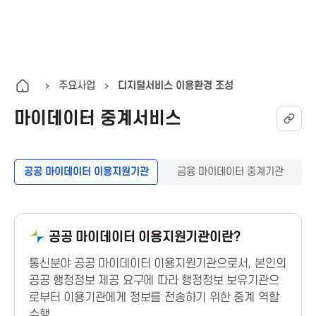
K
통
전
A
합
체
검
메
I
색
뉴
주요사업
디지털서비스 이용환경 조성
열
마이데이터 중계서비스
T
기
한
공공 마이데이터 이용지원기관
금융 마이데이터 중계기관
국
정
공공 마이데이터 이용지원기관이란?
보
통신분야 공공 마이데이터 이용지원기관으로서, 본인의
공공 행정정보 제공 요구에 따라 행정정보 보유기관으
통
로부터 이용기관에게 정보를 전송하기 위한 중계 역할
수행