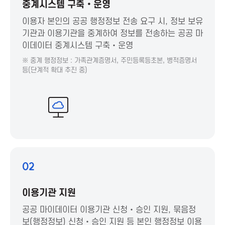
t
중계시스템 구축‧운영
이용자 본인의 공공 행정정보 전송 요구 시, 정보 보유
i
기관과 이용기관을 중계하여 정보를 전송하는 공공 마
이데이터 중계시스템 구축‧운영
o
※ 중계 행정정보 : 가족관계증명서, 주민등록등초본, 병적증명서
등(단계적 확대 추진 중)
n
f
o
r
02
I
이용기관 지원
C
공공 마이데이터 이용기관 신청‧승인 지원, 묶음정
보(행정정보) 신청‧승인 지원 등 본인 행정정보 이용