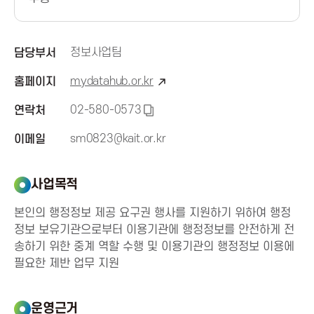
신
진
정보사업팀
담당부서
mydatahub.or.kr
홈페이지
흥
02-580-0573
연락처
복
협
사
sm0823@kait.or.kr
이메일
하
회
기
사업목적
K
본인의 행정정보 제공 요구권 행사를 지원하기 위하여 행정
정보 보유기관으로부터 이용기관에 행정정보를 안전하게 전
o
송하기 위한 중계 역할 수행 및 이용기관의 행정정보 이용에
필요한 제반 업무 지원
r
e
운영근거