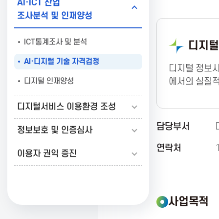
AI·ICT 산업
보
조사분석 및 인재양성
ICT통계조사 및 분석
디지털
통
AI·디지털 기술 자격검정
디지털 정보사
신
디지털 인재양성
에서의 실질적
디지털서비스 이용환경 조성
진
담당부서
정보보호 및 인증심사
흥
연락처
이용자 권익 증진
협
사업목적
회