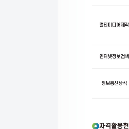
C
T
멀티미디어제
P
인터넷정보검
r
o
정보통신상식
m
o
자격활용