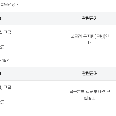
 복무선정>
용
관련근거
, 고급
복무점 군지원(모병)인
내
2급
가점>
용
관련근거
, 고급
육군본부 학군부사관 모
집공고
2급