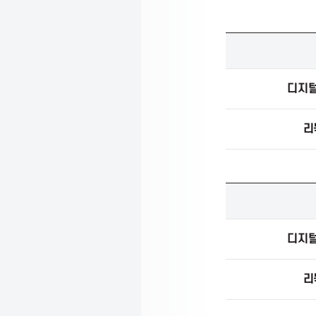
득
학
현
교
역
생
병
활
군
디지
기
지
록
원
부
리
(
기
모
재
병
인
)
정
육
대
군
상
학
자
군
디지
복
부
무
사
선
리
관
정
모
집