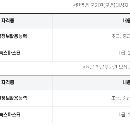
<현역병 군지원(모병)대상자
자격증
내
털정보활용능력
초급, 중급
눅스마스터
1급, 
<육군 학군부사관 모집 
자격증
내
털정보활용능력
초급, 중급
눅스마스터
1급, 