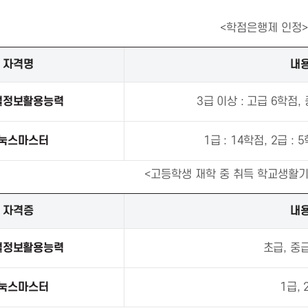
<학점은행제 인정>
자격명
내
털정보활용능력
3급 이상 : 고급 6학점,
눅스마스터
1급 : 14학점, 2급 :
<고등학생 재학 중 취득 학교생활기
자격증
내
털정보활용능력
초급, 중급
눅스마스터
1급, 