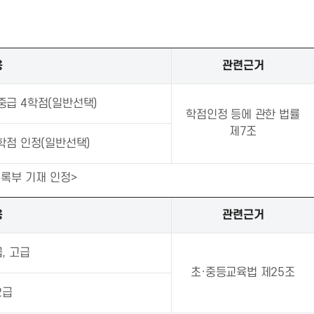
용
관련근거
 중급 4학점(일반선택)
학점인정 등에 관한 법률
제7조
 5학점 인정(일반선택)
록부 기재 인정>
용
관련근거
, 고급
초·중등교육법 제25조
2급