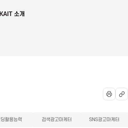
KAIT 소개
언
통
전
어
합
체
선
검
메
택
색
뉴
열
기
코딩활용능력
검색광고마케터
SNS광고마케터