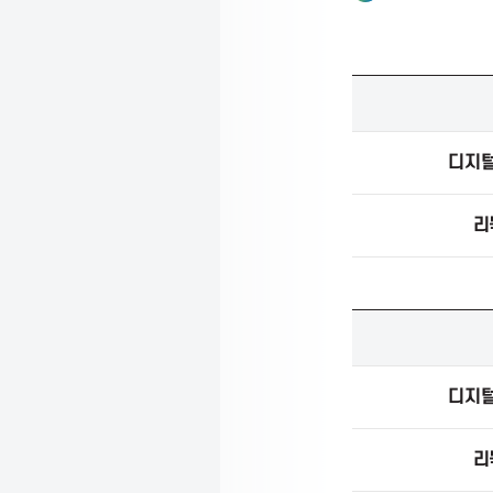
t
학
i
점
은
행
디지
o
제
인
리
정
n
고
등
학
생
디지
재
학
리
중
취