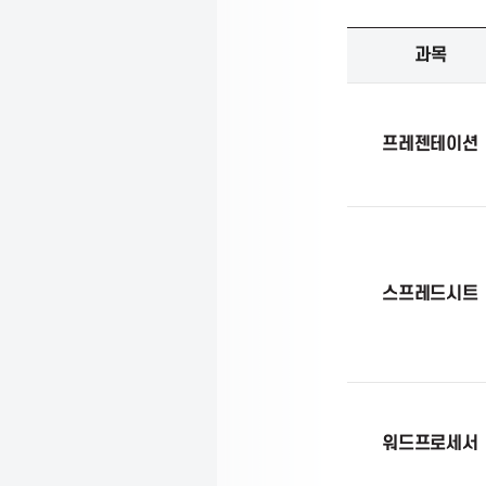
i
디
과목
지
o
털
정
보
프레젠테이션
n
활
용
능
f
력
검
정
o
스프레드시트
내
용
r
I
워드프로세서