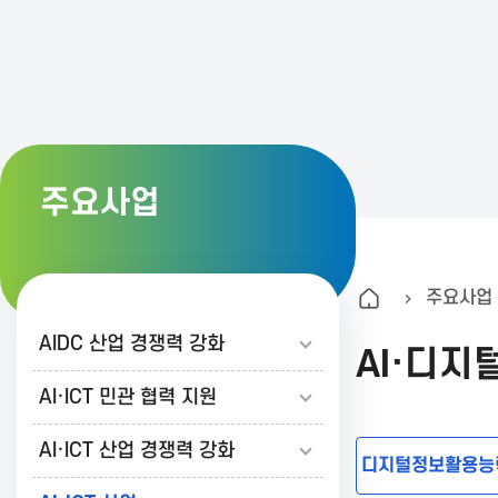
K
A
I
주요사업
T
주요사업
한
AIDC 산업 경쟁력 강화
AI·디
국
AI·ICT 민관 협력 지원
AI·ICT 산업 경쟁력 강화
정
디지털정보활용능력(