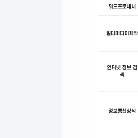
s
개
워드프로세서
요
s
멀티미디어제
o
c
인터넷 정보 검
색
i
a
정보통신상식
t