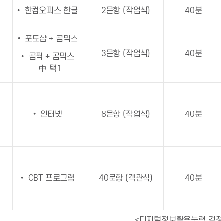
• 한컴오피스 한글
2문항 (작업식)
40분
• 포토샵 + 곰믹스
작
3문항 (작업식)
40분
• 곰픽 + 곰믹스
中 택1
• 인터넷
8문항 (작업식)
40분
• CBT 프로그램
40문항 (객관식)
40분
<디지털정보활용능력 검정