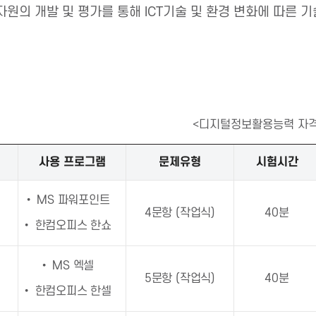
적자원의 개발 및 평가를 통해 ICT기술 및 환경 변화에 따른 
<디지털정보활용능력 자격
사용 프로그램
문제유형
시험시간
• MS 파워포인트
4문항 (작업식)
40분
• 한컴오피스 한쇼
• MS 엑셀
5문항 (작업식)
40분
• 한컴오피스 한셀