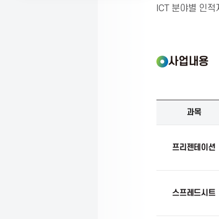
ICT 분야별 인
K
o
사업내용
r
디
과목
지
e
털
정
프리젠테이션
보
a
활
용
능
A
력
스프레드시트
자
격