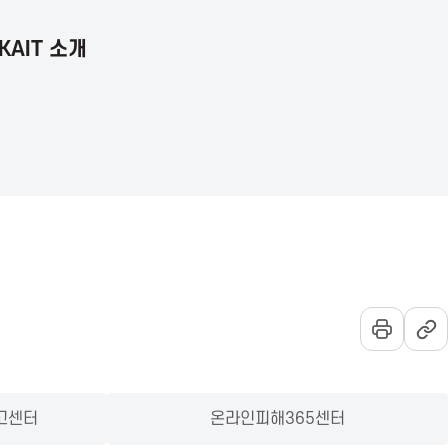
KAIT 소개
언
통
전
어
합
체
선
검
메
택
색
뉴
열
기
고센터
온라인피해365센터