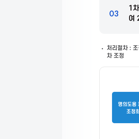
s
1차
03
여 
s
o
처리절차 : 조
차 조정
c
i
a
t