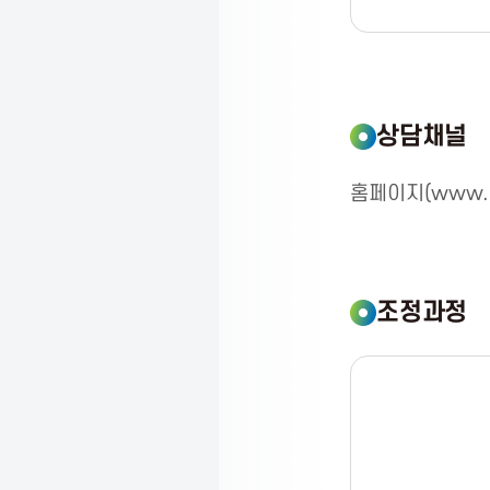
i
o
상담채널
n
홈페이지(www.msa
f
o
조정과정
r
I