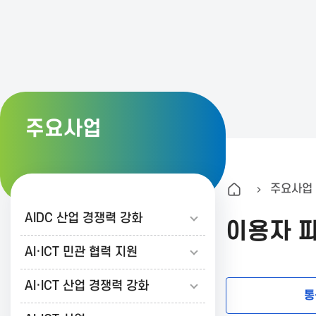
K
A
I
주요사업
T
주요사업
한
AIDC 산업 경쟁력 강화
이용자 
국
AI·ICT 민관 협력 지원
AI·ICT 산업 경쟁력 강화
정
통