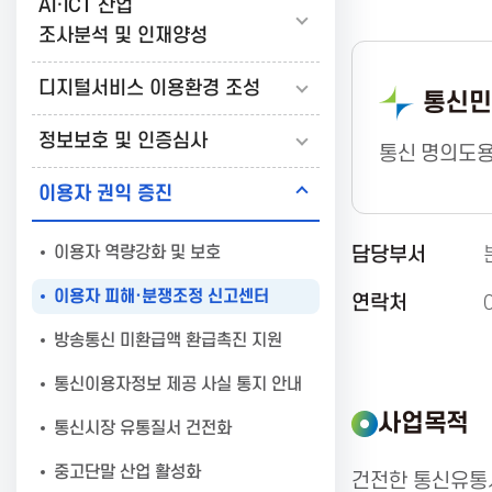
AI·ICT 산업
보
조사분석 및 인재양성
디지털서비스 이용환경 조성
통신민
통
정보보호 및 인증심사
통신 명의도용
신
이용자 권익 증진
진
이용자 역량강화 및 보호
담당부서
이용자 피해·분쟁조정 신고센터
연락처
흥
방송통신 미환급액 환급촉진 지원
통신이용자정보 제공 사실 통지 안내
협
사업목적
통신시장 유통질서 건전화
회
중고단말 산업 활성화
건전한 통신유통