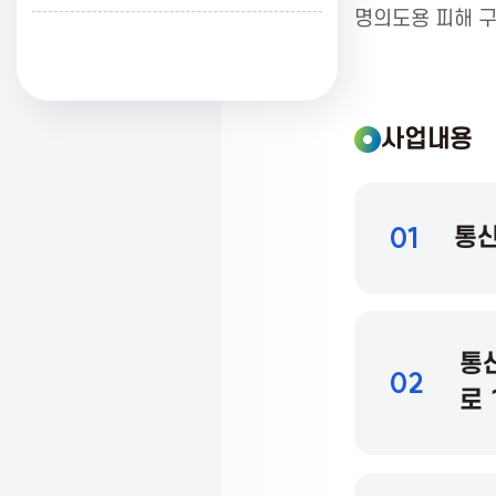
명의도용 피해 구
K
o
사업내용
r
01
통신
e
a
통
02
로 
A