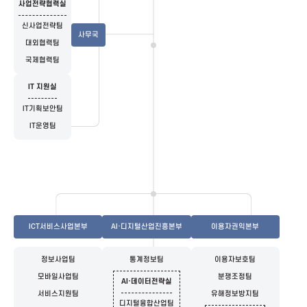
사업전략협력실
신
신사업전략팀
사무국
대외협력팀
진
국제협력팀
흥
IT 지원실
IT기획보안팀
협
IT운영팀
회
K
o
ICT서비스사업본부
AI·디지털산업진흥본부
이용자권익본부
r
정보사업팀
통계정보팀
이용자보호팀
모바일사업팀
분쟁조정팀
AI·데이터전략실
e
서비스지원팀
유해정보방지팀
디지털융합산업팀