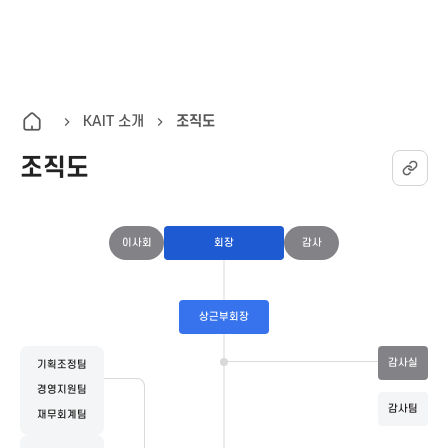
K
통
전
A
합
체
검
메
I
색
뉴
KAIT 소개
조직도
열
조직도
T
기
한
이사회
회장
감사
국
정
상근부회장
감사실
기획조정팀
보
경영지원팀
감사팀
재무회계팀
통