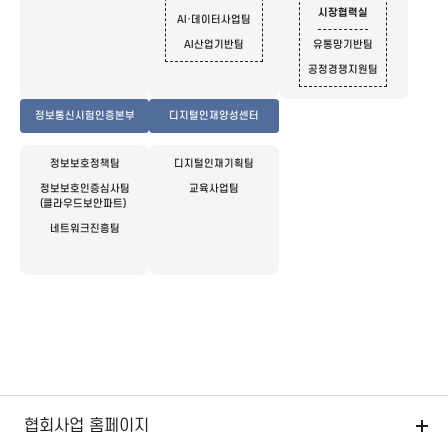
시장협력실
AI·데이터사업팀
a
AI산업기반팀
유통망기반팀
공정경쟁지원팀
A
정보통신시험인증본부
디지털인재양성센터
s
정보보호정책팀
디지털인재기획팀
s
정보보호인증심사팀
교육사업팀
(클라우드보안파트)
네트워크진흥팀
o
c
i
a
협회사업 홈페이지