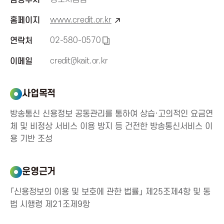
신
www.credit.or.kr
홈페이지
진
02-580-0570
연락처
복
사
credit@kait.or.kr
이메일
흥
하
기
협
사업목적
회
방송통신 신용정보 공동관리를 통하여 상습·고의적인 요금연
체 및 비정상 서비스 이용 방지 등 건전한 방송통신서비스 이
용 기반 조성
K
o
운영근거
r
「신용정보의 이용 및 보호에 관한 법률」 제25조제4항 및 동
법 시행령 제21조제9항
e