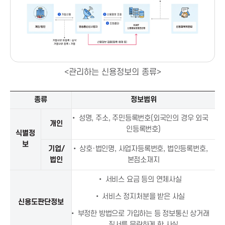
t
i
o
<관리하는 신용정보의 종류>
n
집
종류
정보범위
f
중
,
• 성명, 주소, 주민등록번호(외국인의 경우 외국
개인
o
관
인등록번호)
식별정
리
보
기업/
• 상호·법인명, 사업자등록번호, 법인등록번호,
r
신
법인
본점소재지
용
정
I
• 서비스 요금 등의 연체사실
보
의
• 서비스 정지처분을 받은 사실
신용도판단정보
C
종
• 부정한 방법으로 가입하는 등 정보통신 상거래
류
질서를 문란하게 한 사실