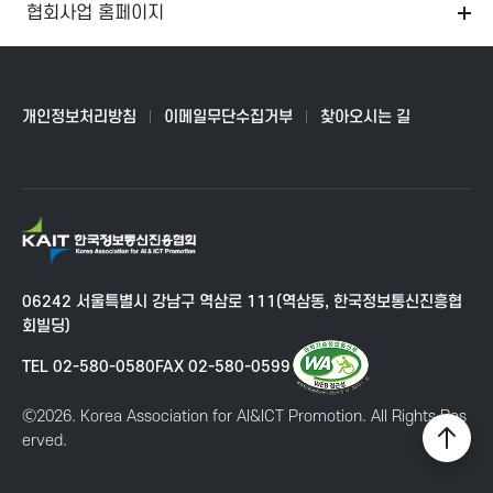
협회사업 홈페이지
개인정보처리방침
이메일무단수집거부
찾아오시는 길
K
A
I
06242 서울특별시 강남구 역삼로 111(역삼동, 한국정보통신진흥협
T
회빌딩)
한
국
TEL 02-580-0580
FAX 02-580-0599
정
보
Ⓒ2026. Korea Association for AI&ICT Promotion. All Rights Res
통
erved.
상
신
단
진