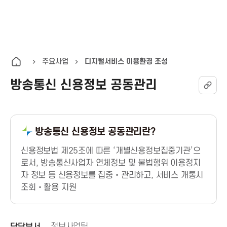
K
통
전
A
합
체
검
메
I
색
뉴
주요사업
디지털서비스 이용환경 조성
열
방송통신 신용정보 공동관리
T
기
한
방송통신 신용정보 공동관리란?
국
신용정보법 제25조에 따른 ‘개별신용정보집중기관’으
정
로서, 방송통신사업자 연체정보 및 불법행위 이용정지
자 정보 등 신용정보를 집중‧관리하고, 서비스 개통시
보
조회‧활용 지원
통
정보사업팀
담당부서